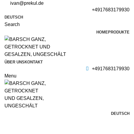
ivan@prekul.de
+4917683179930
DEUTSCH
Search
HOME
PRODUKTE
ÜBER UNS
KONTAKT
+4917683179930
Menu
DEUTSCH