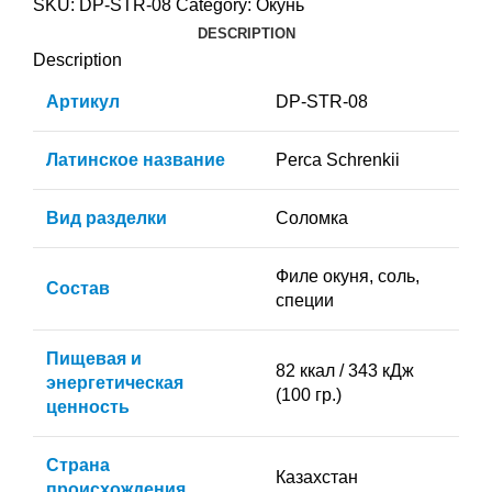
SKU:
DP-STR-08
Category:
Окунь
DESCRIPTION
Description
Артикул
DP-STR-08
Латинское название
Perca Schrenkii
Вид разделки
Соломка
Филе окуня, соль,
Состав
специи
Пищевая и
82 ккал / 343 кДж
энергетическая
(100 гр.)
ценность
Страна
Казахстан
происхождения